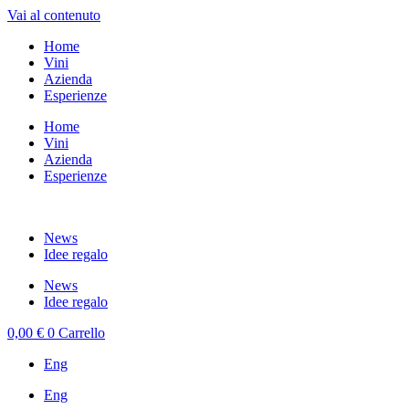
Vai al contenuto
Home
Vini
Azienda
Esperienze
Home
Vini
Azienda
Esperienze
News
Idee regalo
News
Idee regalo
0,00
€
0
Carrello
Eng
Eng