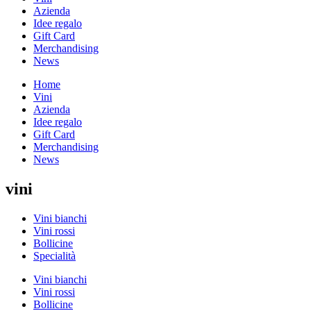
Azienda
Idee regalo
Gift Card
Merchandising
News
Home
Vini
Azienda
Idee regalo
Gift Card
Merchandising
News
vini
Vini bianchi
Vini rossi
Bollicine
Specialità
Vini bianchi
Vini rossi
Bollicine