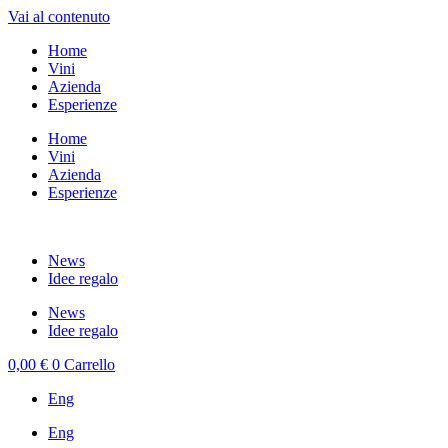
Vai al contenuto
Home
Vini
Azienda
Esperienze
Home
Vini
Azienda
Esperienze
News
Idee regalo
News
Idee regalo
0,00
€
0
Carrello
Eng
Eng